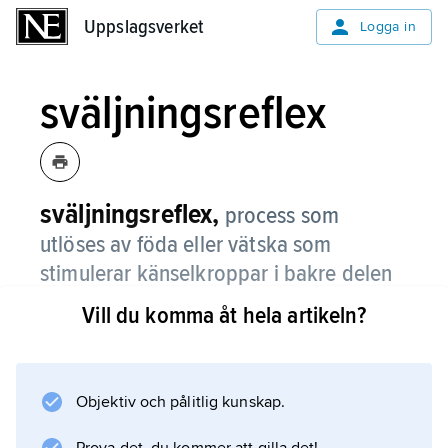
Uppslagsverket
Uppslagsverket
Logga in
sväljningsreflex
sväljningsreflex,
process som
utlöses av föda eller vätska som
stimulerar känselkroppar i bakre delen
av munhålan och svalget.
Vill du komma åt hela artikeln?
Från dessa känselkroppar når nervimpulser
hjärnstammen. Härifrån utlöses via
närliggande nervcellskärnor ett reflexmässigt
Objektiv och pålitlig kunskap.
motoriskt program, som leder till en följd av