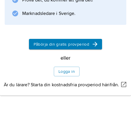
Prova det, du kommer att gilla det!
muskelsammandragningar i svalget (
farynx
Marknadsledare i Sverige.
) som för födan ned i matstrupen.
Påbörja din gratis provperiod
Information om artikeln
eller
Logga in
Är du lärare? Starta din kostnadsfria provperiod härifrån.