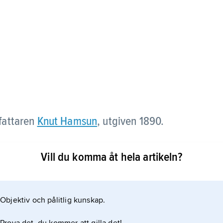
fattaren
Knut Hamsun
, utgiven 1890.
 ung man som 1890 kommer till Kristiania (Oslo)
Vill du komma åt hela artikeln?
skribent. På sammanbrottets gräns vandrar han genom
t och av en alltmer överhängande misär. Utan mat är
Objektiv och pålitlig kunskap.