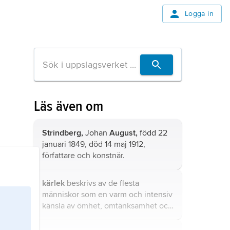
Logga in
Läs även om
Strindberg,
Johan
August,
född 22
januari 1849, död 14 maj 1912,
författare och konstnär.
kärlek
beskrivs av de flesta
människor som en varm och intensiv
känsla av ömhet, omtänksamhet och
känslomässig närhet som kan, men
inte behöver, vara förknippad med