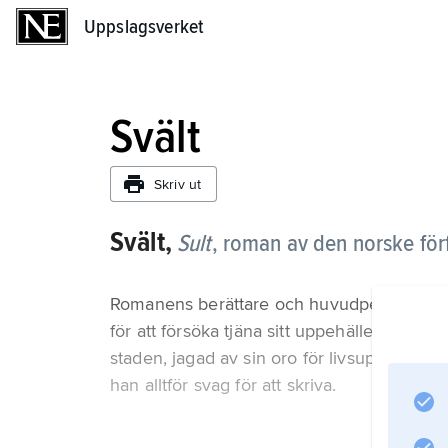
Uppslagsverket
Uppslagsverket
Svält
Skriv ut
Svält,
Sult
,
roman av den norske för
Romanens berättare och huvudperson är en
för att försöka tjäna sitt uppehälle som 
staden, jagad av sin oro för livsuppehälle
han alltför svag för att skriva.