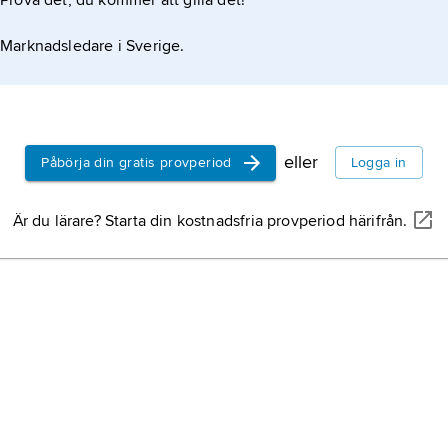
Prova det, du kommer att gilla det!
Marknadsledare i Sverige.
eller
Påbörja din gratis provperiod
Logga in
Är du lärare? Starta din kostnadsfria provperiod härifrån.