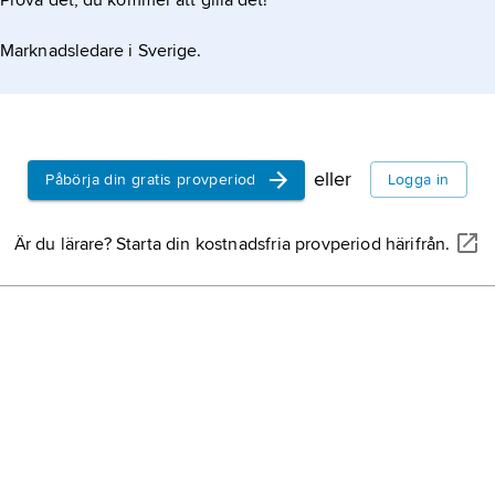
Prova det, du kommer att gilla det!
Marknadsledare i Sverige.
eller
Påbörja din gratis provperiod
Logga in
Är du lärare? Starta din kostnadsfria provperiod härifrån.