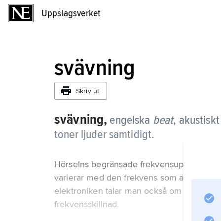
Uppslagsverket
Uppslagsverket
svävning
Skriv ut
svävning,
engelska
beat
, akustisk
toner ljuder samtidigt.
Hörselns begränsade frekvensupplösning gö
varierar med den frekvens som är skillnad
elektroniken talar man också om svävning,
frekvensskillnad.