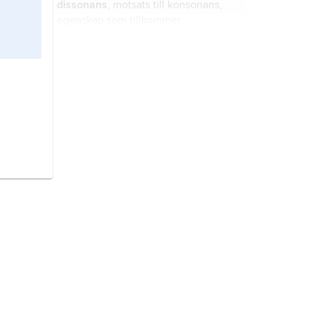
dissonans
, motsats till
konsonans
,
egenskap som tillkommer
samklangen av två eller flera
samtidigt ljudande sinustoner.
ljud,
trycksvängningar som utbreder
sig som vågor.