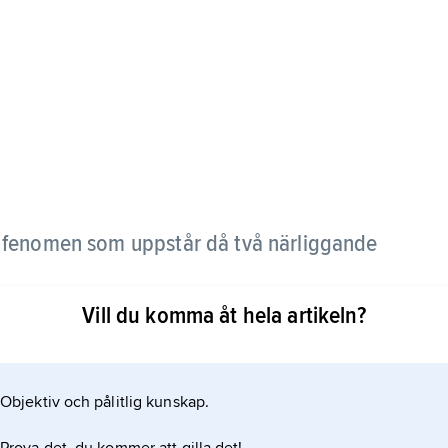
t fenomen som uppstår då två närliggande
Vill du komma åt hela artikeln?
r att detta uppfattas som en enda ton vars styrka
en mellan de två tonernas frekvenser. Inom
 i överförd bemärkelse, mellan signaler med liten
Objektiv och pålitlig kunskap.