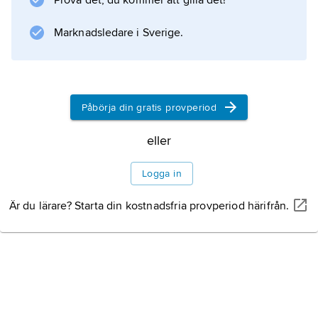
Prova det, du kommer att gilla det!
Marknadsledare i Sverige.
Information om artikeln
Påbörja din gratis provperiod
eller
Logga in
Är du lärare? Starta din kostnadsfria provperiod härifrån.