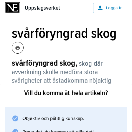
Uppslagsverket
Uppslagsverket
Logga in
svårföryngrad skog
svårföryngrad skog,
skog där
avverkning skulle medföra stora
svårigheter att åstadkomma nöjaktig
föryngring, i Sverige främst skog på
Vill du komma åt hela artikeln?
Öland och Gotland, fjällnära skog samt
skyddsskog som är avsedd att binda
flygsand längs kusten i södra Sverige.
Objektiv och pålitlig kunskap.