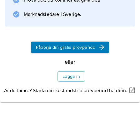
Prova det, du kommer att gilla det!
förhårdnad i huden, vilken sprids till
underliggande vävnader och ben.
Marknadsledare i Sverige.
Behandlingen består
Påbörja din gratis provperiod
Information om artikeln
eller
Logga in
Är du lärare? Starta din kostnadsfria provperiod härifrån.