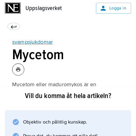
Uppslagsverket
Uppslagsverket
Logga in
svampsjukdomar
Mycetom
Mycetom eller maduromykos är en
svampinfektion som förekommer i områden
Vill du komma åt hela artikeln?
med tropiskt klimat. Den orsakas av
mögelsvampar eller dimorfa svampar av flera
arter. Svampsporer från buskar eller träd
Objektiv och pålitlig kunskap.
infekterar genom skador i huden. På
skadestället uppkommer en varbildande