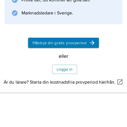
Prova det, du kommer att gilla det!
musikakademin i Prag.
Marknadsledare i Sverige.
Information om artikeln
Påbörja din gratis provperiod
eller
Logga in
Är du lärare? Starta din kostnadsfria provperiod härifrån.