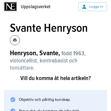
Uppslagsverket
Uppslagsverket
Logga in
Svante Henryson
Henryson, Svante,
född 1963,
violoncellist, kontrabasist och
tonsättare.
Vill du komma åt hela artikeln?
Svante Henryson växte upp i Umeå, där han
tidigt medverkade som elbasist i ett rockband
och som jazzkontrabasist. Han studerade
därpå kontrabas och komposition vid
Objektiv och pålitlig kunskap.
musikhögskolan i Ingesund och vid