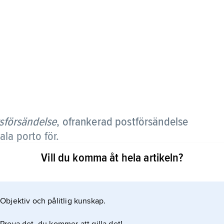
sförsändelse
, ofrankerad postförsändelse
la porto för.
Vill du komma åt hela artikeln?
v). Svarspost är avsedd för postkunder som skickar
 vill bifoga portofria svarskuvert eller svarskort
Objektiv och pålitlig kunskap.
roschyrer kan också utformas enligt reglerna för