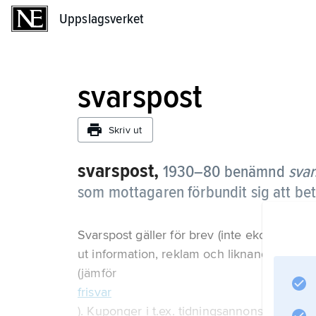
Uppslagsverket
Uppslagsverket
svarspost
Skriv ut
svarspost,
1930–80 benämnd
svar
som mottagaren förbundit sig att beta
Svarspost gäller för brev (inte ekonomibre
ut information, reklam och liknande och som
(jämför
frisvar
). Kuponger i t.ex. tidningsannonser och b