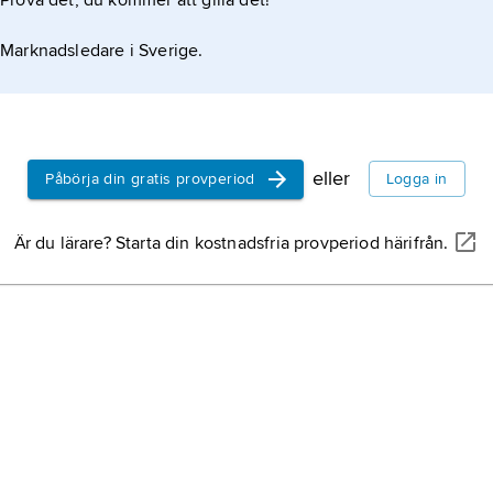
Prova det, du kommer att gilla det!
varspost kan även sändas
Marknadsledare i Sverige.
eller
Påbörja din gratis provperiod
Logga in
Är du lärare? Starta din kostnadsfria provperiod härifrån.