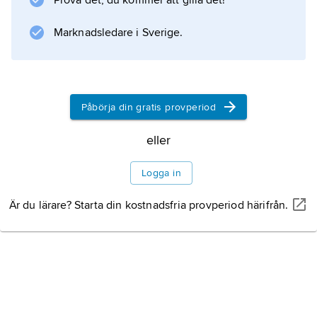
Prova det, du kommer att gilla det!
Marknadsledare i Sverige.
Påbörja din gratis provperiod
eller
Logga in
Är du lärare? Starta din kostnadsfria provperiod härifrån.