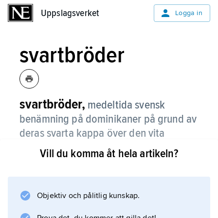
Uppslagsverket
Uppslagsverket
Logga in
svartbröder
svartbröder,
medeltida svensk
benämning på dominikaner på grund av
deras svarta kappa över den vita
ordensdräkten.
Vill du komma åt hela artikeln?
Se
Dominikanorden
.
Objektiv och pålitlig kunskap.