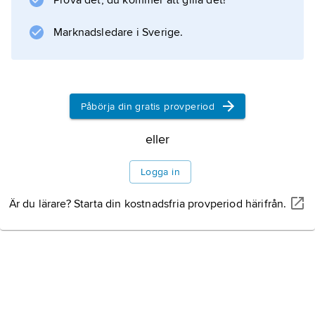
Prova det, du kommer att gilla det!
Marknadsledare i Sverige.
Information om artikeln
Påbörja din gratis provperiod
eller
Logga in
Är du lärare? Starta din kostnadsfria provperiod härifrån.