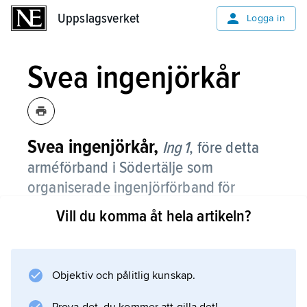
Uppslagsverket
Uppslagsverket
Logga in
Svea ingenjörkår
Svea ingenjörkår,
Ing 1
,
före detta
arméförband i Södertälje som
organiserade ingenjörförband för
mellersta Sverige.
Vill du komma åt hela artikeln?
Dess ursprung var det 1855 i Stockholm
uppsatta
Sappörkompaniet
Objektiv och pålitlig kunskap.
, som 1867 blev