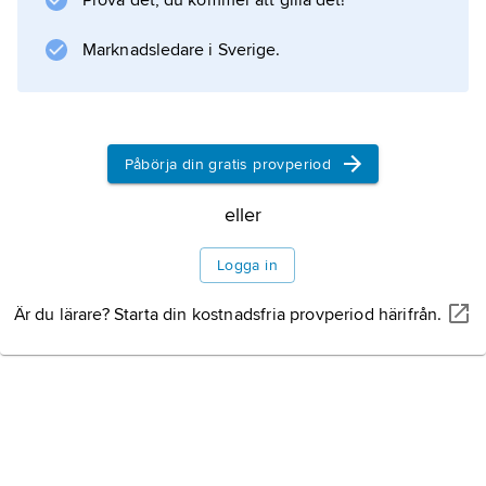
Prova det, du kommer att gilla det!
Marknadsledare i Sverige.
Påbörja din gratis provperiod
eller
Logga in
Är du lärare? Starta din kostnadsfria provperiod härifrån.