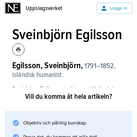
Uppslagsverket
Uppslagsverket
Logga in
Sveinbjörn Egilsson
Egilsson, Sveinbjörn,
1791–1852,
isländsk humanist.
Sveinbjörn Egilsson var lärare vid latinskolan
Vill du komma åt hela artikeln?
på Bessastaðir (sedermera flyttad till
Reykjavík) och dess rektor 1846–52. Han
översatte ”Iliaden” och ”Odysséen” till
isländska och medverkade i utgivningen och
Objektiv och pålitlig kunskap.
tolkningen av isländsk fornlitteratur. Hans