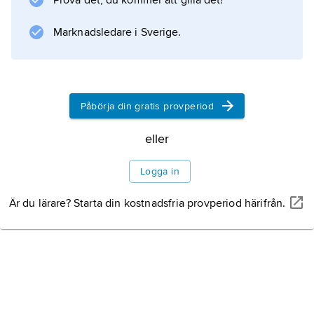
Prova det, du kommer att gilla det!
Lexicon Poeticum
(1860), en ordbok över det gamla
Marknadsledare i Sverige.
skaldespråket, har i omarbetad och utökad
form (1913–16, av
Påbörja din gratis provperiod
Information om artikeln
eller
Logga in
Är du lärare? Starta din kostnadsfria provperiod härifrån.