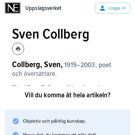
Uppslagsverket
Uppslagsverket
Logga in
Sven Collberg
Collberg, Sven,
1919–2003, poet
och översättare.
Bland Sven Collbergs diktsamlingar kan
Vill du komma åt hela artikeln?
nämnas
Lejonet och enhörningen
(1954) och
Kvällen före Filippi
Objektiv och pålitlig kunskap.
(1986) – en lågmäld, distinkt och formsäker