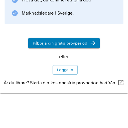
Prova det, du kommer att gilla det!
lyrik. Hans tolkningar omfattar bland annat
urval av Baudelaire och av spansk poesi. Han
Marknadsledare i Sverige.
översatte också Petronius ”Satyricon” och
Siegfried Sassoons romantrilogi med motiv
från första världskriget.
Påbörja din gratis provperiod
eller
Information om artikeln
Logga in
Är du lärare? Starta din kostnadsfria provperiod härifrån.