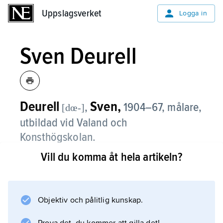
Uppslagsverket
Uppslagsverket
Logga in
Sven Deurell
Deurell
Sven,
,
1904–67, målare,
[dœ-]
utbildad vid Valand och
Konsthögskolan.
Vill du komma åt hela artikeln?
Mjukt och lågmält målade Deurell vidsträckta,
ljusfyllda landskap och koloristiskt finstämda
stilleben och interiörbilder.
Objektiv och pålitlig kunskap.