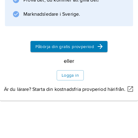
Prova det, du kommer att gilla det!
Information om artikeln
Marknadsledare i Sverige.
Påbörja din gratis provperiod
eller
Logga in
Är du lärare? Starta din kostnadsfria provperiod härifrån.