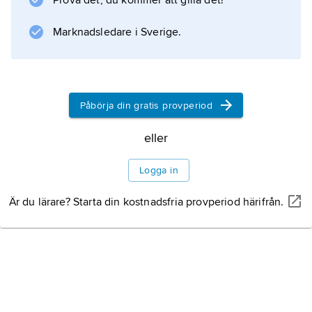
Prova det, du kommer att gilla det!
för beskrivning av atomkärnan.
Marknadsledare i Sverige.
Information om artikeln
Påbörja din gratis provperiod
eller
Logga in
Är du lärare? Starta din kostnadsfria provperiod härifrån.