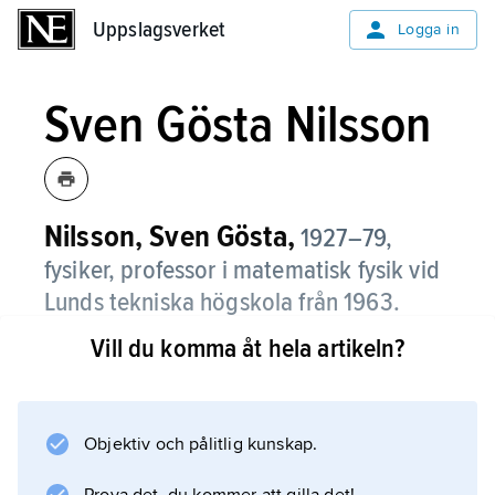
Uppslagsverket
Uppslagsverket
Logga in
Sven Gösta Nilsson
Nilsson, Sven Gösta,
1927–79,
fysiker, professor i matematisk fysik vid
Lunds tekniska högskola från 1963.
Vill du komma åt hela artikeln?
Nilsson behandlade särskilt deformerade
atomkärnors struktur, fissionsprocessen och
förekomsten av supertunga element. Han
utvecklade vad som kom att kallas
Objektiv och pålitlig kunskap.
Nilsson-modellen