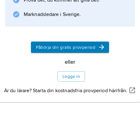
Prova det, du kommer att gilla det!
Marknadsledare i Sverige.
Påbörja din gratis provperiod
eller
Logga in
Är du lärare? Starta din kostnadsfria provperiod härifrån.