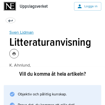
Uppslagsverket
Uppslagsverket
Logga in
Sven Lidman
Litteraturanvisning
K. Ahnlund,
Sven Lidman: Ett livsdrama
Vill du komma åt hela artikeln?
(1996);
Objektiv och pålitlig kunskap.
Information om artikeln