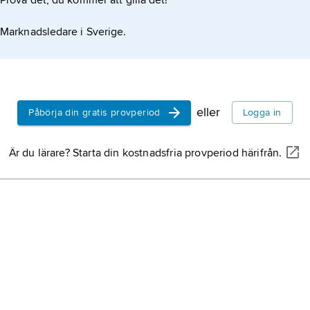
Prova det, du kommer att gilla det!
Marknadsledare i Sverige.
eller
Påbörja din gratis provperiod
Logga in
Är du lärare? Starta din kostnadsfria provperiod härifrån.