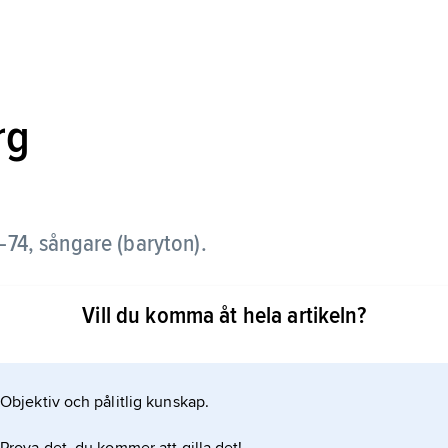
rg
74, sångare (baryton).
kivartist 1927 och blev, tack vare sin förmåga att
Vill du komma åt hela artikeln?
tal till publiken, den förste framgångsrike svenske
 1928–32 den bäst säljande svenska skivartisten,
exemplar. Bland hans talrika
Objektiv och pålitlig kunskap.