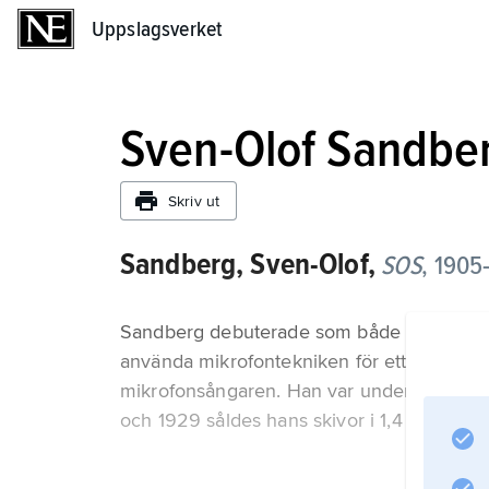
Uppslagsverket
Uppslagsverket
Sven-Olof Sandbe
Skriv ut
Sandberg, Sven-Olof,
SOS
,
1905–
Sandberg debuterade som både radio- och s
använda mikrofontekniken för ett intimt till
mikrofonsångaren. Han var under perioden
och 1929 såldes hans skivor i 1,4 miljoner 