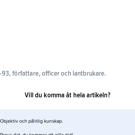
3, författare, officer och lantbrukare.
pekoral som blev tacksamma objekt för parodier av
Vill du komma åt hela artikeln?
).
Objektiv och pålitlig kunskap.