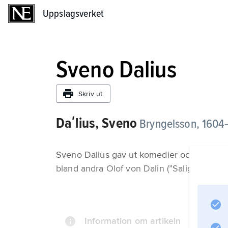
Uppslagsverket
Uppslagsverket
Sveno Dalius
Skriv ut
Daʹlius, Sveno
Bryngelsson, 1604–9
Sveno Dalius gav ut komedier och dikter, 
bland andra Olof von Dalin (”Salig Gubben”
Information om artikeln