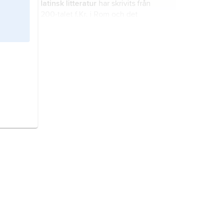
latinsk litteratur
har skrivits från
200-talet f.Kr. i Rom och det
romerska riket och fick under
medeltiden utbredning i hela
Europa.
Shakespeare
,
William,
född 1564,
troligen 23 april, död 23 april 1616,
engelsk författare, ansedd som
världslitteraturens störste
dramatiker.
kritik
, ett i massmedier utvecklat sätt
att beskriva, tolka och värdera
konstverk.
Västmanland,
landskap i Svealand.
Almqvist, Carl Jonas Love,
född 28
november 1793, död 26 september
1866, författare; jämför släktartikel
Almquist
.