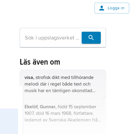
Logga in
Läs även om
visa,
strofisk dikt med tillhörande
melodi där i regel både text och
musik har en tämligen okonstlad
karaktär; länge dominerande var
folkvisans
olika kategorier.
Ekelöf, Gunnar,
född 15 september
1907, död 16 mars 1968, författare,
ledamot av Svenska Akademien från
1958, fil.hedersdoktor i Uppsala
1958.