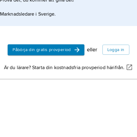
Prova det, du kommer att gilla det!
Marknadsledare i Sverige.
eller
Påbörja din gratis provperiod
Logga in
Är du lärare? Starta din kostnadsfria provperiod härifrån.