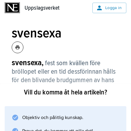
Uppslagsverket
Uppslagsverket
Logga in
svensexa
svensexa,
fest som kvällen före
bröllopet eller en tid dessförinnan hålls
för den blivande brudgummen av hans
närmaste manliga vänner.
Vill du komma åt hela artikeln?
Vissa beröringspunkter finns med en äldre
sed,
svenaftonen
Objektiv och pålitlig kunskap.
, som finns belagd från 1600-talet. Svensexan