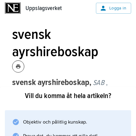
Uppslagsverket
Uppslagsverket
Logga in
svensk
ayrshireboskap
svensk ayrshireboskap,
SAB
,
nötkreatursras, se
ayrshire
.
Vill du komma åt hela artikeln?
Objektiv och pålitlig kunskap.
Information om artikeln