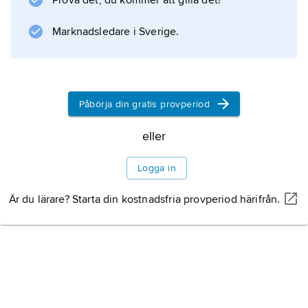
Prova det, du kommer att gilla det!
Marknadsledare i Sverige.
Påbörja din gratis provperiod
eller
Logga in
Är du lärare? Starta din kostnadsfria provperiod härifrån.