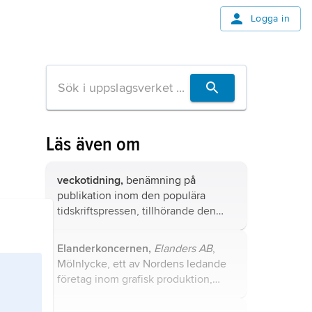
Logga in
Läs även om
veckotidning,
benämning på
publikation inom den populära
tidskriftspressen, tillhörande den
centrala kategori som brukar indelas
i familjetidningar, damtidningar och
Elanderkoncernen,
Elanders AB
,
herrtidningar, ibland även
Mölnlycke, ett av Nordens ledande
ungdomstidningar.
företag inom grafisk produktion,
med dotterbolag i flera europeiska
länder samt i Kina, USA och