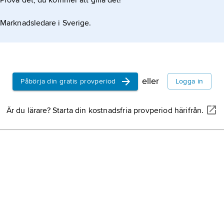
Prova det, du kommer att gilla det!
Marknadsledare i Sverige.
eller
Påbörja din gratis provperiod
Logga in
Är du lärare? Starta din kostnadsfria provperiod härifrån.