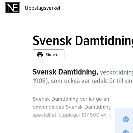
Uppslagsverket
Uppslagsverket
Svensk Damtidnin
Skriv ut
Svensk Damtidning,
veckotidnin
1908), som också var redaktör till si
Svensk Damtidning var länge en av de led
omvandlades Svensk Damtidning till bildt
specialitet. Upplaga: 137 500 ex. (2014).