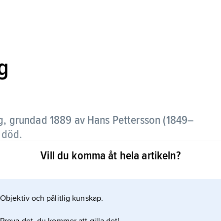
g
g, grundad 1889 av Hans Pettersson (1849–
n död.
Vill du komma åt hela artikeln?
ande damtidningarna. Under 1970- och 80-talen
idning med kändisreportage och kungligheter som
Objektiv och pålitlig kunskap.