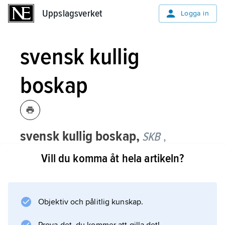
Uppslagsverket
Uppslagsverket
Logga in
svensk kullig
boskap
svensk kullig boskap,
SKB
,
gemensamt namn för
Vill du komma åt hela artikeln?
nötkreatursraserna
fjällras
och
röd
kullig lantras, för vilka en gemensam
avelsförening bildades 1938 genom
Objektiv och pålitlig kunskap.
sammanslagning av de båda rasernas
avelsföreningar.