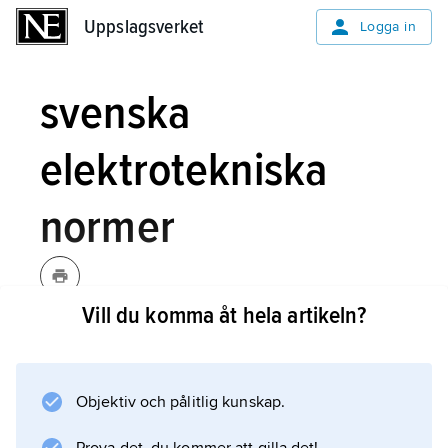
Uppslagsverket
Uppslagsverket
Logga in
svenska
elektrotekniska
normer
Vill du komma åt hela artikeln?
svenska elektrotekniska normer,
se
SEN
.
Objektiv och pålitlig kunskap.