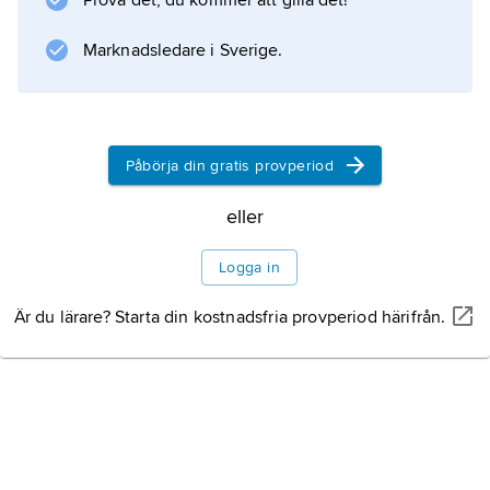
Prova det, du kommer att gilla det!
Information om artikeln
Marknadsledare i Sverige.
Påbörja din gratis provperiod
eller
Logga in
Är du lärare? Starta din kostnadsfria provperiod härifrån.