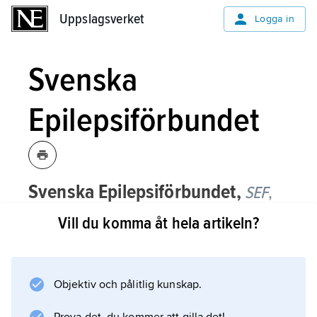
Uppslagsverket
Uppslagsverket
Logga in
Svenska
Epilepsiförbundet
Svenska Epilepsiförbundet,
SEF
,
funktionsrättsförbund som arbetar för
Vill du komma åt hela artikeln?
att informera allmänhet och
myndigheter om epilepsi, verka för
förbättrad vård och behandling,
Objektiv och pålitlig kunskap.
motverka fördomar och påverka
samhällsplaneringen.