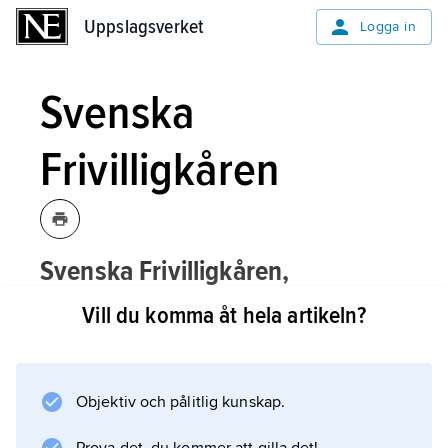
Uppslagsverket
Uppslagsverket
Logga in
Svenska
Frivilligkåren
Svenska Frivilligkåren,
finlandsfrivillig svensk militär under
Vill du komma åt hela artikeln?
vinterkriget 1939–40, se
Frivilligkåren
.
Objektiv och pålitlig kunskap.