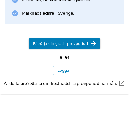
Prova det, du kommer att gilla det!
Information om artikeln
Marknadsledare i Sverige.
Påbörja din gratis provperiod
eller
Logga in
Är du lärare? Starta din kostnadsfria provperiod härifrån.