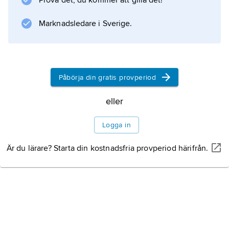
Prova det, du kommer att gilla det!
Marknadsledare i Sverige.
Påbörja din gratis provperiod
eller
Logga in
Är du lärare? Starta din kostnadsfria provperiod härifrån.