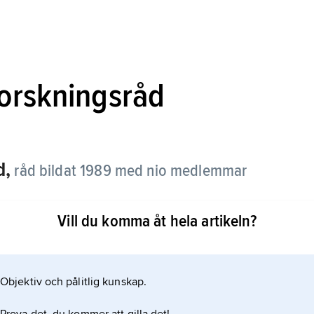
orskningsråd
d,
råd bildat 1989 med nio medlemmar
Vill du komma åt hela artikeln?
itetens teologiska forskning med uppgiften att
rategisk betydelse för Svenska kyrkan. Det har
rten av forskningsresultaten publiceras i
Objektiv och pålitlig kunskap.