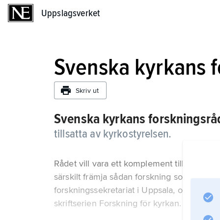
Uppslagsverket
Uppslagsverket
Svenska kyrkans f
Skriv ut
Svenska kyrkans forskningsrå
tillsatta av kyrkostyrelsen.
Rådet vill vara ett komplement till univers
särskilt främja sådan forskning som har st
forskningssekretariat i Uppsala, och merpa
skriftserien Forskning för kyrkan.