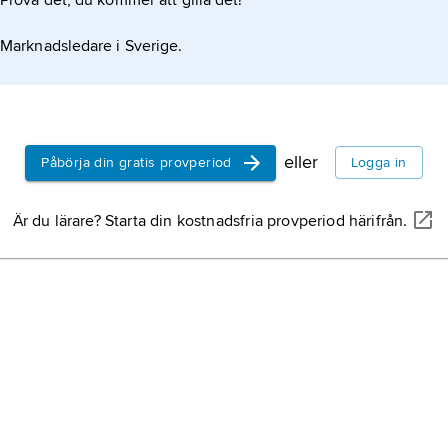
Prova det, du kommer att gilla det!
Marknadsledare i Sverige.
eller
Påbörja din gratis provperiod
Logga in
Är du lärare? Starta din kostnadsfria provperiod härifrån.