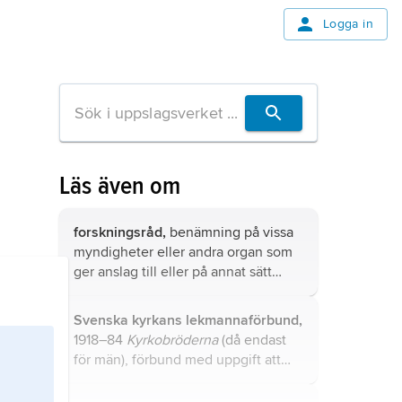
Logga in
Läs även om
forskningsråd,
benämning på vissa
myndigheter eller andra organ som
ger anslag till eller på annat sätt
främjar forskning.
Svenska kyrkans lekmannaförbund,
1918–84
Kyrkobröderna
(då endast
för män), förbund med uppgift att
samla manliga och kvinnliga lekmän
till ansvarstagande i kyrkan och att