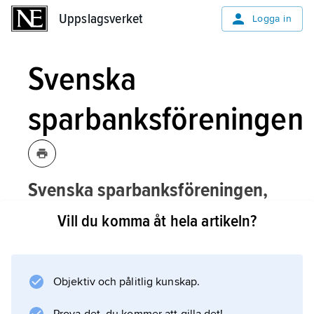
Uppslagsverket
Uppslagsverket
Logga in
Svenska
sparbanksföreningen
Svenska sparbanksföreningen,
tidigare sparbankernas
Vill du komma åt hela artikeln?
branschorganisation, bildad 1900.
Vid bildandet av
Sparbanken Sverige AB
Objektiv och pålitlig kunskap.
1992 upphörde rollen som