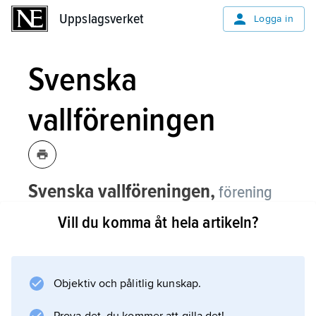
Uppslagsverket
Uppslagsverket
Logga in
Svenska
vallföreningen
Svenska vallföreningen,
förening
för rationell vallodling, bildad 1962 som
Vill du komma åt hela artikeln?
fortsättning av Svenska Vall- och
Mosskulturföreningen.
Objektiv och pålitlig kunskap.
Verksamheten lades ner 1971 men
återupptogs 1982 under namnet