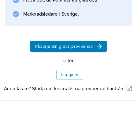
Prova det, du kommer att gilla det!
Svenska vallföreningen för bättre grovfoder
med uppgift att generellt främja och stödja
Marknadsledare i Sverige.
ändamålsenlig produktion och hantering samt
ekonomiskt utnyttjande av foderväxter.
Påbörja din gratis provperiod
Information om artikeln
eller
Logga in
Är du lärare? Starta din kostnadsfria provperiod härifrån.