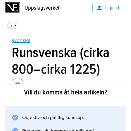
Uppslagsverket
Uppslagsverket
Logga in
svenska
Runsvenska (cirka
800–cirka 1225)
Vill du komma åt hela artikeln?
Tack vare inskrifterna på runstenar vet vi en
del om det språk som talades i Sverige under
vikingatiden. Inskrifterna är gjorda med det
Objektiv och pålitlig kunskap.
yngre 16-typiga runalfabetet (se
runor