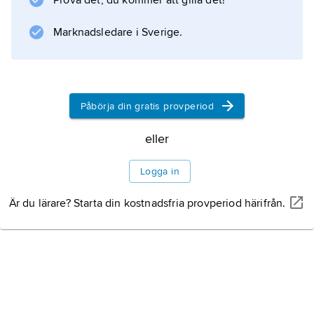
Prova det, du kommer att gilla det!
och
Marknadsledare i Sverige.
runinskrifter
), vilket ibland leder till tolkningsproblem
eftersom vissa runor kunde ha många olika
ljudvärden. Runan för vokalen
Påbörja din gratis provperiod
u
användes exempelvis
eller
Logga in
Information om artikeln
Är du lärare? Starta din kostnadsfria provperiod härifrån.