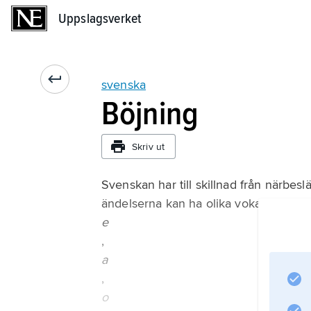
Uppslagsverket
Uppslagsverket
svenska
Böjning
Skriv ut
Svenskan har till skillnad från närbesl
ändelserna kan ha olika vokaler:
e
,
a
,
o