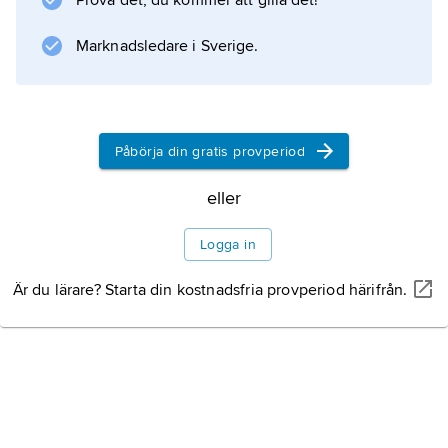
Prova det, du kommer att gilla det!
undervisning i svensk grammatik och
Marknadsledare i Sverige.
uppsatsskrivning 1807. Först 1856 blev
svenska språket och litteraturen officiellt
modersmålsämnets innehåll. De språkliga
färdigheterna dominerade
Påbörja din gratis provperiod
eller
Information om artikeln
Logga in
Är du lärare? Starta din kostnadsfria provperiod härifrån.