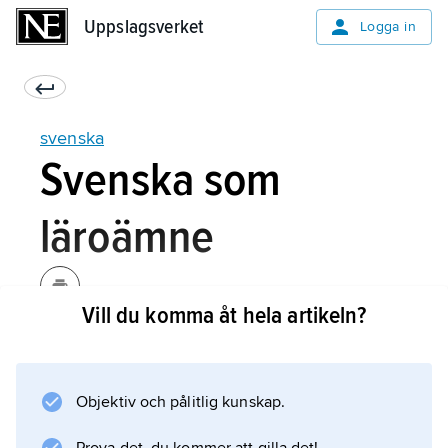
Uppslagsverket
Uppslagsverket
Logga in
svenska
Svenska som
läroämne
Vill du komma åt hela artikeln?
Svenska som läroämne fick en fast plats i
skolan under 1800-talets första hälft. I
folkskolan (1842) gavs den grundläggande
Objektiv och pålitlig kunskap.
läsundervisning som tidigare kyrkan och
privata småskolor sörjt för. I läroverket infördes