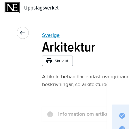
Uppslagsverket
Uppslagsverket
Sverige
Arkitektur
Skriv ut
Artikeln behandlar endast övergripand
beskrivningar, se arkitekturdelen i res
Information om artikeln