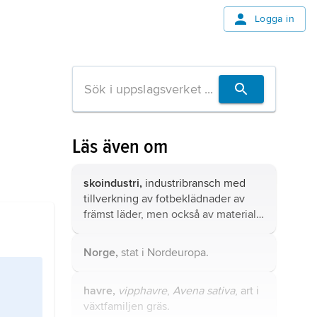
Logga in
Läs även om
skoindustri,
industribransch med
tillverkning av fotbeklädnader av
främst läder, men också av material
som gummi, plast och textil.
Norge,
stat i Nordeuropa.
havre,
vipphavre
,
Avena sativa
, art i
växtfamiljen gräs.