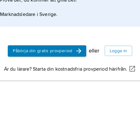
Prova det, du kommer att gilla det!
Marknadsledare i Sverige.
eller
Påbörja din gratis provperiod
Logga in
Är du lärare? Starta din kostnadsfria provperiod härifrån.