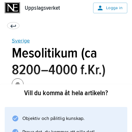
Uppslagsverket
Uppslagsverket
Logga in
Sverige
Mesolitikum (ca
8200–4000 f.Kr.)
Vill du komma åt hela artikeln?
De första bosättningarna efter
isavsmältningen tillhör
maglemosekulturen
Objektiv och pålitlig kunskap.
, som finns belagd över stora delar av
Sydskandinavien. Boplatser i kärrmiljöer,