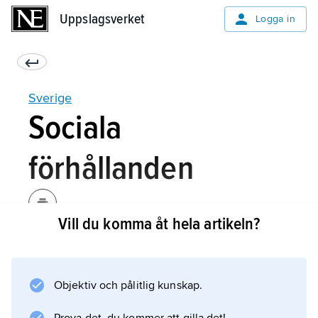
Uppslagsverket
Uppslagsverket
Logga in
Sverige
Sociala
förhållanden
Vill du komma åt hela artikeln?
Sverige har – liksom Norge och Finland – inte
haft någon period av feodalism. En majoritet
av befolkningen har varit fria bönder med
Objektiv och pålitlig kunskap.
familjer. Behovet av sociala insatser fylldes
under medeltiden av den katolska kyrkan.