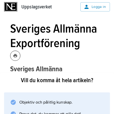
Uppslagsverket
Uppslagsverket
Logga in
Sveriges Allmänna
Exportförening
Sveriges Allmänna
Exportförening,
SAE
,
Vill du komma åt hela artikeln?
Exportföreningen
, Stockholm,
organisation vars främsta uppgift är att
som huvudman för
Exportrådet
Objektiv och pålitlig kunskap.
tillsammans med staten lägga fast