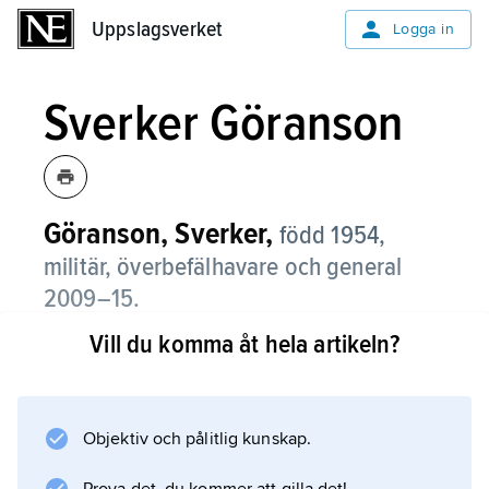
Uppslagsverket
Uppslagsverket
Logga in
Sverker Göranson
Göranson, Sverker,
född 1954,
militär, överbefälhavare och general
2009–15.
Vill du komma åt hela artikeln?
Göranson blev 1977 officer vid dåvarande
Norra skånska regementet (P 6) i Kristianstad.
Han har bland annat genomgått amerikanska
Army Command and General Staff College,
Objektiv och pålitlig kunskap.
varit armé- och biträdande försvarsattaché vid