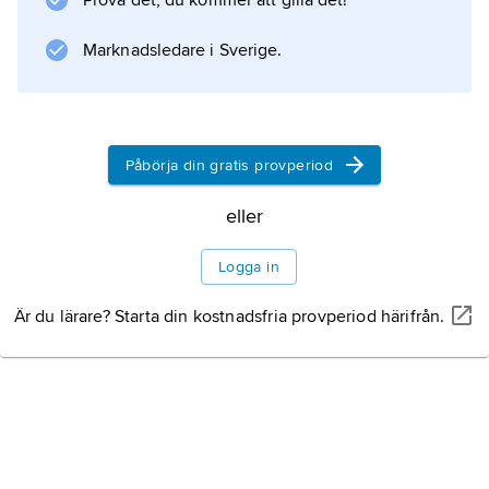
Prova det, du kommer att gilla det!
den svenska ambassaden i Washington D.C.
samt tjänstgjort vid den nordiska bataljonen
Marknadsledare i Sverige.
(UNPROFOR) och den svenska bataljonen
(IFOR) i Bosnien.
Påbörja din gratis provperiod
Information om artikeln
eller
Logga in
Är du lärare? Starta din kostnadsfria provperiod härifrån.