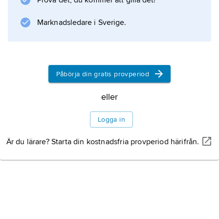
Prova det, du kommer att gilla det!
mager mark i Europa och runt Medelhavet, i
Sverige tämligen allmänt norrut
Marknadsledare i Sverige.
Information om artikeln
Påbörja din gratis provperiod
eller
Logga in
Är du lärare? Starta din kostnadsfria provperiod härifrån.