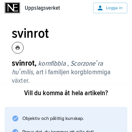
Uppslagsverket
Uppslagsverket
Logga in
svinrot
svinrot,
kornfibbla
,
Scorzoneʹra
huʹmilis
, art i familjen korgblommiga
växter.
Vill du komma åt hela artikeln?
Det är en flerårig, 10–50 cm hög ört med
lång, kraftig pålrot, talrika lansettlika, tämligen
breda rosettblad och få små, smala stjälkblad.
Stjälken bär i toppen en gulblommig, 5–6 cm
Objektiv och pålitlig kunskap.
vid korg (maj–juni). Arten växer på torr och