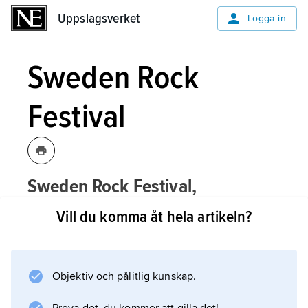
Uppslagsverket
Uppslagsverket
Logga in
Sweden Rock
Festival
Sweden Rock Festival,
musikfestival anordnad årligen i början
Vill du komma åt hela artikeln?
av juni i Norje, Sölvesborgs kommun.
Föregångare till Sweden Rock Festival var
Sommarfestivalen
Objektiv och pålitlig kunskap.
i Olofström 1992 och