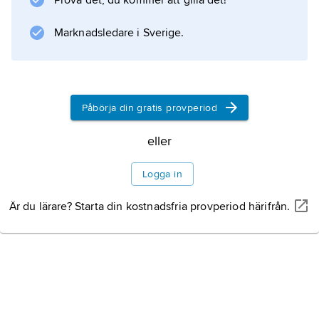
Prova det, du kommer att gilla det!
Barbara”, 1929) och av moderna brittiska
dramatiker.
Marknadsledare i Sverige.
Information om artikeln
Påbörja din gratis provperiod
eller
Logga in
Är du lärare? Starta din kostnadsfria provperiod härifrån.