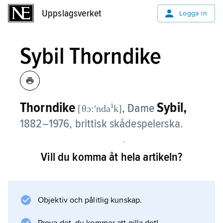
Uppslagsverket
Uppslagsverket
Logga in
Sybil Thorndike
Thorndike
Sybil,
i
, Dame
[θɔ:ʹnda
k]
1882–1976, brittisk skådespelerska.
Sybil Thorndike hade en lång karriär, främst
Vill du komma åt hela artikeln?
som aktris i Shakespearepjäser, där hon under
första världskriget till och med gjorde
mansroller, till exempel narren i ”Kung Lear”.
Men hon blev framgångsrik även i pjäser av
Objektiv och pålitlig kunskap.
G.B. Shaw (”Heliga Johanna”, 1924 och ”Major