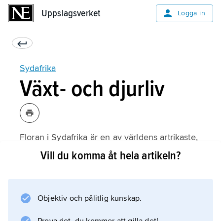
Uppslagsverket
Uppslagsverket
Logga in
Sydafrika
Växt- och djurliv
Floran i Sydafrika är en av världens artrikaste,
speciellt i Västra Kapprovinsen. Även faunan
Vill du komma åt hela artikeln?
är rik, med många savann-, halvöken- och
ökenarter. Det finns stora variationer i
landskapet och vegetationen inom landet och
Objektiv och pålitlig kunskap.
17 ekoregioner har identifierats.