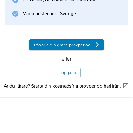
Prova det, du kommer att gilla det!
Marknadsledare i Sverige.
Information om artikeln
Påbörja din gratis provperiod
eller
Logga in
Är du lärare? Starta din kostnadsfria provperiod härifrån.