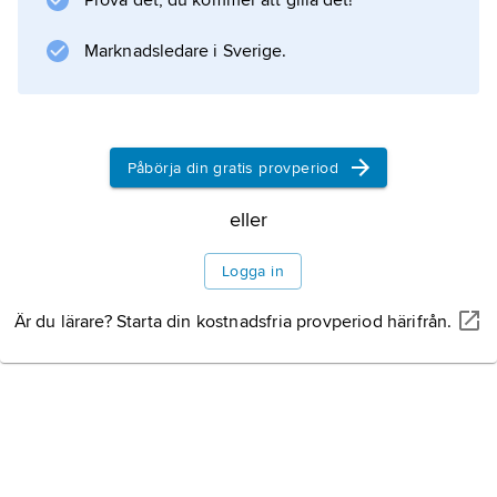
Prova det, du kommer att gilla det!
vingårdar måste konstbevattnas under
växtperioden.
Marknadsledare i Sverige.
Information om artikeln
Påbörja din gratis provperiod
eller
Logga in
Är du lärare? Starta din kostnadsfria provperiod härifrån.