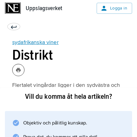
Uppslagsverket
Uppslagsverket
Logga in
sydafrikanska viner
Distrikt
Flertalet vingårdar ligger i den sydvästra och
svalare delen av landet där Atlanten och
Vill du komma åt hela artikeln?
Indiska oceanen möts. Klimatet liknar
medelhavets och de höga temperaturerna
mildras av den kalla havsströmmen Benguela
Objektiv och pålitlig kunskap.
som kommer från Antarktis. Det mesta av
regnet faller under vintern och många