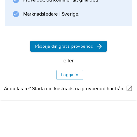
Prova det, du kommer att gilla det!
Marknadsledare i Sverige.
Påbörja din gratis provperiod
eller
Logga in
Är du lärare? Starta din kostnadsfria provperiod härifrån.