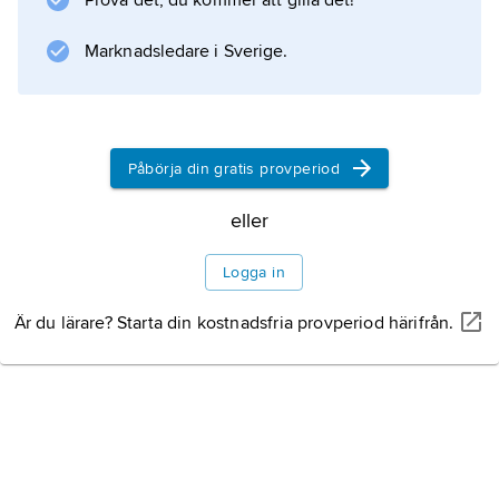
Prova det, du kommer att gilla det!
elefantdjuren.
Marknadsledare i Sverige.
Information om artikeln
Påbörja din gratis provperiod
eller
Logga in
Är du lärare? Starta din kostnadsfria provperiod härifrån.