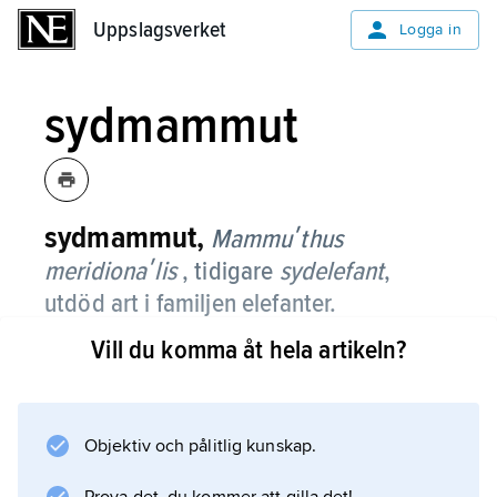
Uppslagsverket
Uppslagsverket
Logga in
sydmammut
sydmammut,
Mammuʹthus
meridionaʹlis
, tidigare
sydelefant
,
utdöd art i familjen elefanter.
Vill du komma åt hela artikeln?
Den levde i skogar i Eurasien och
Nordamerika för ca 3–1 miljoner år sedan och
var möjligen föregångare till såväl
kejsarmammut som mammut. Den var mer än
Objektiv och pålitlig kunskap.
4 m hög och därmed ett av de största