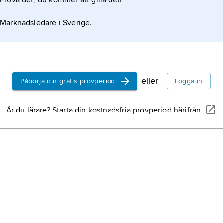
Prova det, du kommer att gilla det!
Marknadsledare i Sverige.
eller
Påbörja din gratis provperiod
Logga in
Är du lärare? Starta din kostnadsfria provperiod härifrån.