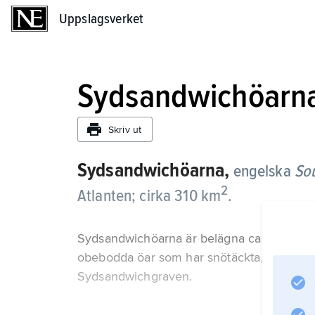
Uppslagsverket
Uppslagsverket
Sydsandwichöarn
Skriv ut
Sydsandwichöarna,
engelska
So
2
Atlanten; cirka 310 km
.
Sydsandwichöarna är belägna ca 600 km s
obebodda öar som har snötäckta, verksam
Sydsandwichgraven.