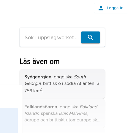
Logga in
Läs även om
Sydgeorgien,
engelska
South
Georgia
, brittisk ö i södra Atlanten; 3
2
756 km
.
Falklandsöarna
, engelska
Falkland
Islands
, spanska
Islas Malvinas
,
ögrupp och brittiskt utomeuropeiskt
territorium i sydvästra Atlanten.