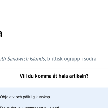
a
uth Sandwich Islands
,
brittisk ögrupp i södra
Vill du komma åt hela artikeln?
ydöst om Sydgeorgien och består av elva
ma vulkaner. Söder om Sydsandwichöarna finns
Objektiv och pålitlig kunskap.