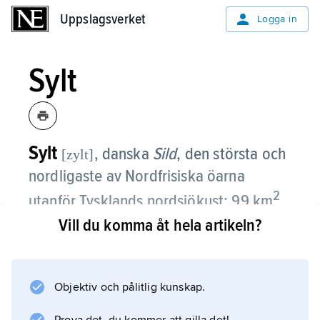
Uppslagsverket
Uppslagsverket
Logga in
Sylt
Sylt
, danska
Sild
,
den största och
[zylt]
nordligaste av Nordfrisiska öarna
2
utanför Tysklands nordsjökust; 99 km
,
21 200 invånare (2010).
Vill du komma åt hela artikeln?
Öns västsida utgörs av en 38 km lång
sandstrand, vilket gör Sylt till ett mycket
Objektiv och pålitlig kunskap.
populärt turistmål. Genom en järnvägsbank
(Hindenburgbanken) förbinds ön med