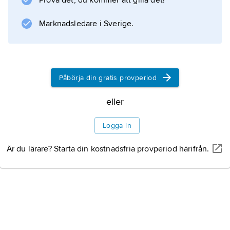
Prova det, du kommer att gilla det!
fastlandet.
Marknadsledare i Sverige.
Information om artikeln
Påbörja din gratis provperiod
eller
Logga in
Är du lärare? Starta din kostnadsfria provperiod härifrån.