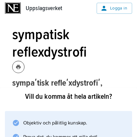
Uppslagsverket
Uppslagsverket
Logga in
sympatisk
reflexdystrofi
sympaʹtisk refleʹxdystrofiʹ,
långvarig, ofta avsevärt
Vill du komma åt hela artikeln?
funktionsstörande och svårbehandlad
smärta som kan uppkomma efter en
skada, oftast i området arm–hand.
Objektiv och pålitlig kunskap.
Termen har sitt ursprung i att området ibland