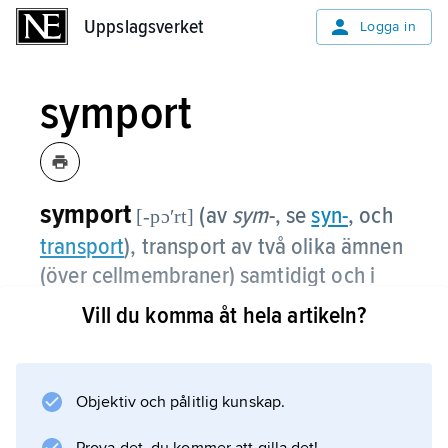
Uppslagsverket
Uppslagsverket
Logga in
symport
symport
(av
sym
-, se
syn-
, och
[-pɔʹrt]
trans
port
), transport av två olika ämnen
(över cellmembraner) samtidigt och i
samma riktning.
Vill du komma åt hela artikeln?
Samtransport i motsatta riktningar kallas
antiport
. Se
Objektiv och pålitlig kunskap.
jontransport