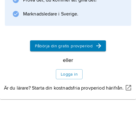
Prova det, du kommer att gilla det!
.
Marknadsledare i Sverige.
Information om artikeln
Påbörja din gratis provperiod
eller
Logga in
Är du lärare? Starta din kostnadsfria provperiod härifrån.