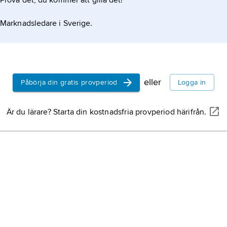
Prova det, du kommer att gilla det!
Marknadsledare i Sverige.
eller
Påbörja din gratis provperiod
Logga in
Är du lärare? Starta din kostnadsfria provperiod härifrån.