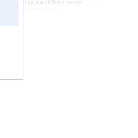
Sverige,
stat på Skandinaviska
halvön, norra Europa.