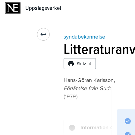
Uppslagsverket
Uppslagsverket
syndabekännelse
Litteraturan
Skriv ut
Hans-Göran Karlsson,
Förlåtelse från Gud: Studier t
(1979).
Information om artikel