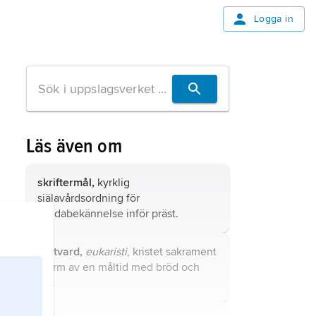
Logga in
Läs även om
skriftermål,
kyrklig
själavårdsordning för
syndabekännelse inför präst.
nattvard,
eukaristi
, kristet sakrament
i form av en måltid med bröd och
vin.