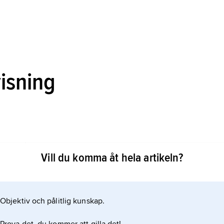
visning
ill förståelsen av syndabekännelse och avlösning
Vill du komma åt hela artikeln?
Objektiv och pålitlig kunskap.
n