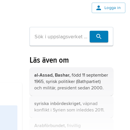
Logga in
Läs även om
al-Assad, Bashar,
född 11 september
1965, syrisk politiker (
Bathpartiet
)
och militär, president sedan 2000.
syriska inbördeskriget,
väpnad
konflikt i Syrien som inleddes 2011.
Arabförbundet,
frivillig