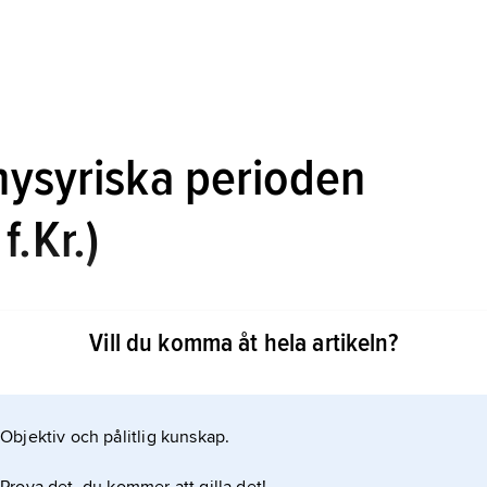
 nysyriska perioden
f.Kr.)
Vill du komma åt hela artikeln?
r. mot Medelhavet. Från denna tid hade
Objektiv och pålitlig kunskap.
nerades av småstater med araméer i inlandet, så kallade