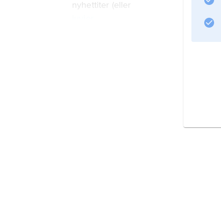
nyhettiter (eller
luvier
) i nordväst och fenicier vid kusten. 
som papyrus och skinn, varför mycket
Information om artikeln