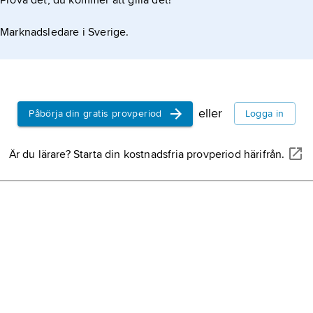
Prova det, du kommer att gilla det!
Marknadsledare i Sverige.
Araméer och fenicier använde förgängligt skrivmaterial
 få samtida
eller
Påbörja din gratis provperiod
Logga in
Är du lärare? Starta din kostnadsfria provperiod härifrån.