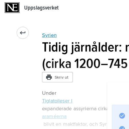
Uppslagsverket
Uppslagsverket
Syrien
Tidig järnålder:
(cirka 1200–745 
Skriv ut
Under
Tiglatpileser I
expanderade assyrierna cirka 1100 f.K
araméerna
blivit en maktfaktor, och Syrien domi